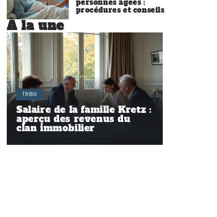
personnes âgées :
procédures et conseils
À la une
TRIBU
Salaire de la famille Kretz :
aperçu des revenus du
clan immobilier