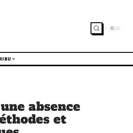
RIBU
 une absence
éthodes et
ques