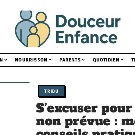
N
NOURRISSON
PARENTS
QUOTIDIEN
T
TRIBU
S’excuser pour
non prévue : m
conseils prati