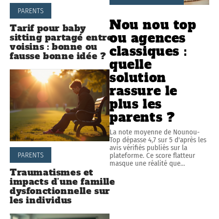
PARENTS
Nou nou top
Tarif pour baby
ou agences
sitting partagé entre
voisins : bonne ou
classiques :
fausse bonne idée ?
quelle
solution
rassure le
plus les
parents ?
La note moyenne de Nounou-
Top dépasse 4,7 sur 5 d'après les
avis vérifiés publiés sur la
PARENTS
plateforme. Ce score flatteur
masque une réalité que
…
Traumatismes et
impacts d’une famille
dysfonctionnelle sur
les individus