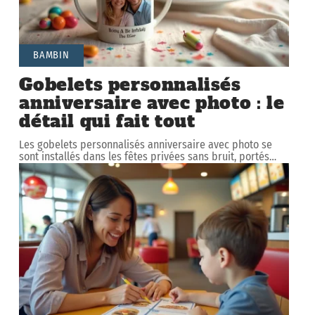
BAMBIN
Gobelets personnalisés
anniversaire avec photo : le
détail qui fait tout
Les gobelets personnalisés anniversaire avec photo se
sont installés dans les fêtes privées sans bruit, portés
…