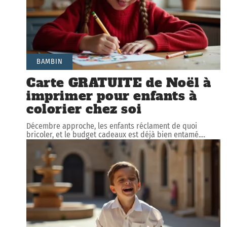
BAMBIN
Carte GRATUITE de Noël à
imprimer pour enfants à
colorier chez soi
Décembre approche, les enfants réclament de quoi
bricoler, et le budget cadeaux est déjà bien entamé.
…