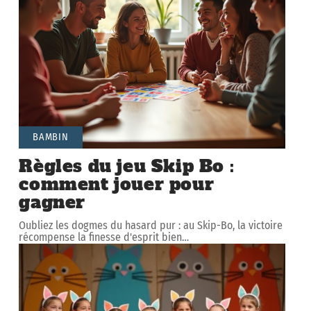
BAMBIN
Règles du jeu Skip Bo :
comment jouer pour
gagner
Oubliez les dogmes du hasard pur : au Skip-Bo, la victoire
récompense la finesse d'esprit bien
…