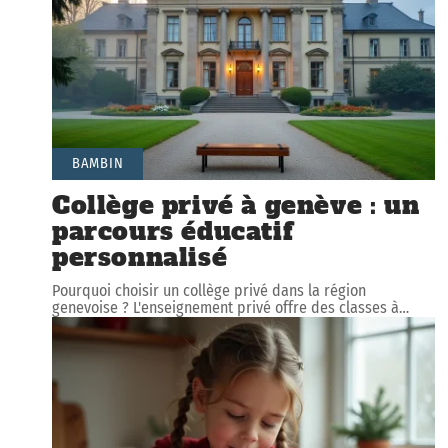
BAMBIN
Collège privé à genève : un
parcours éducatif
personnalisé
Pourquoi choisir un collège privé dans la région
genevoise ? L'enseignement privé offre des classes à
…