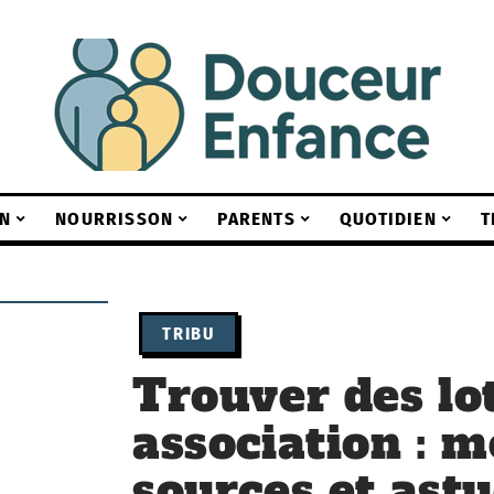
N
NOURRISSON
PARENTS
QUOTIDIEN
T
TRIBU
Trouver des lo
association : m
sources et ast