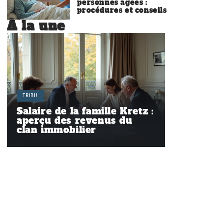
personnes âgées :
procédures et conseils
À la une
TRIBU
Salaire de la famille Kretz :
aperçu des revenus du
clan immobilier