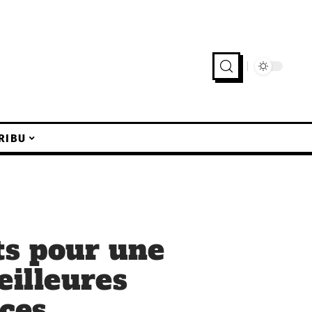
RIBU
ts pour une
eilleures
uces